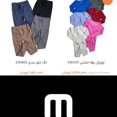
اوورال یقه خشتی 310337
لگ جلو بندی 210405
۱,۴۹۸,۰۰۰
تومان
۸۵۸,۰۰۰
تومان
۱,۷۹۸,۰۰۰
تومان